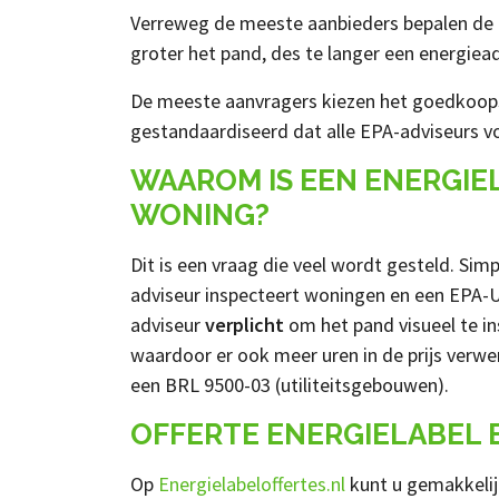
Verreweg de meeste aanbieders bepalen de pr
groter het pand, des te langer een energiead
De meeste aanvragers kiezen het goedkoopste 
gestandaardiseerd dat alle EPA-adviseurs v
WAAROM IS EEN ENERGIE
WONING?
Dit is een vraag die veel wordt gesteld. Si
adviseur inspecteert woningen en een EPA-U a
adviseur
verplicht
om het pand visueel te in
waardoor er ook meer uren in de prijs verwer
een BRL 9500-03 (utiliteitsgebouwen).
OFFERTE ENERGIELABEL 
Op
Energielabeloffertes.nl
kunt u gemakkelijk