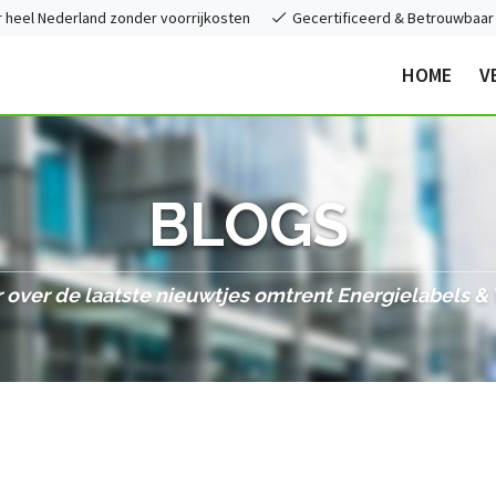
heel Nederland zonder voorrijkosten
Gecertificeerd & Betrouwbaar
HOME
V
BLOGS
 over de laatste nieuwtjes omtrent Energielabels 