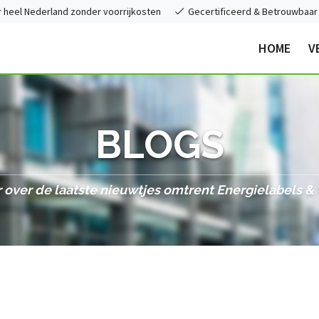
heel Nederland zonder voorrijkosten
Gecertificeerd & Betrouwbaar
HOME
V
BLOGS
 over de laatste nieuwtjes omtrent Energielabels 